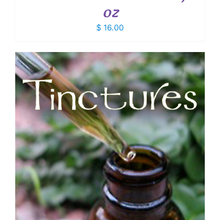
oz
$
16.00