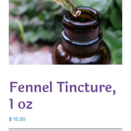
Fennel Tincture,
1 oz
$
15.00